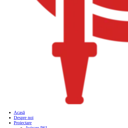
Acasă
Despre noi
Proiectare
Avizare PSI