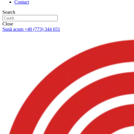
Contact
Search
Close
Sună acum +40 (773) 344 651