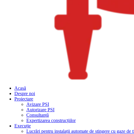
Acasă
Despre noi
Proiectare
Avizare PSI
Autorizare PSI
Consultanță
Expertizarea construcțiilor
Execuție
Lucrări pentru instalații automate de stingere cu gaze de t