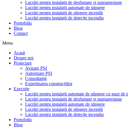
Lucrări pentru instalații de desfumare și suprapresiune
Lucrări pentru instalații automate de stingere
Lucrări pentru instalații de stingere incendii
Lucrări pentru instalații de detecție incendiu
Portofoliu
Blog
Contact
Menu
Acasă
Despre noi
Proiectare
Avizare PSI
Autorizare PSI
Consultanță
Expertizarea construcțiilor
Execuție
Lucrări pentru instalații automate de stingere cu gaze de t
Lucrări pentru instalații de desfumare și suprapresiune
Lucrări pentru instalații automate de stingere
Lucrări pentru instalații de stingere incendii
Lucrări pentru instalații de detecție incendiu
Portofoliu
Blog