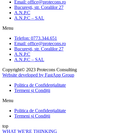
Email: office@protecons.ro
București, str. Coralilor 27
A.N.P.C
A.N.P.C – SAL
Menu
Telefon: 0773.344.651
Email: office@protecons.ro
București, str. Coralilor 27
A.N.P.C
A.N.P.C – SAL
Copyright© 2023 Protecons Consulting
Website developed by FastApp Group
Politica de Confidențialitate
Termeni și Condiții
Menu
Politica de Confidențialitate
Termeni și Condiții
top
WHAT WE'RE THINKING