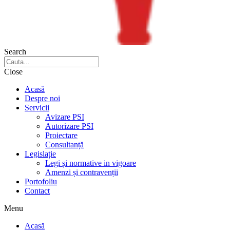
Search
Close
Acasă
Despre noi
Servicii
Avizare PSI
Autorizare PSI
Proiectare
Consultanță
Legislație
Legi și normative in vigoare
Amenzi și contravenții
Portofoliu
Contact
Menu
Acasă