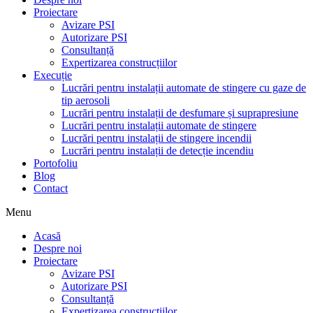
Proiectare
Avizare PSI
Autorizare PSI
Consultanță
Expertizarea construcțiilor
Execuție
Lucrări pentru instalații automate de stingere cu gaze de
tip aerosoli
Lucrări pentru instalații de desfumare și suprapresiune
Lucrări pentru instalații automate de stingere
Lucrări pentru instalații de stingere incendii
Lucrări pentru instalații de detecție incendiu
Portofoliu
Blog
Contact
Menu
Acasă
Despre noi
Proiectare
Avizare PSI
Autorizare PSI
Consultanță
Expertizarea construcțiilor