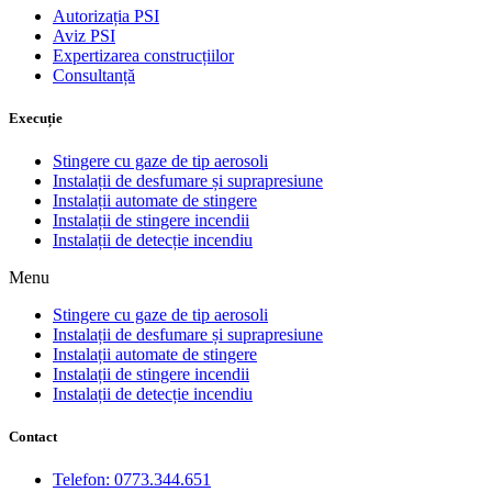
Autorizația PSI
Aviz PSI
Expertizarea construcțiilor
Consultanță
Execuție
Stingere cu gaze de tip aerosoli
Instalații de desfumare și suprapresiune
Instalații automate de stingere
Instalații de stingere incendii
Instalații de detecție incendiu
Menu
Stingere cu gaze de tip aerosoli
Instalații de desfumare și suprapresiune
Instalații automate de stingere
Instalații de stingere incendii
Instalații de detecție incendiu
Contact
Telefon: 0773.344.651