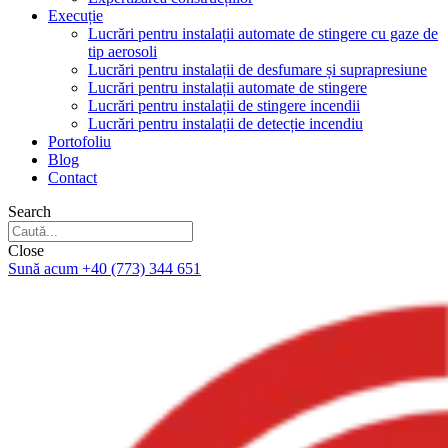
Execuție
Lucrări pentru instalații automate de stingere cu gaze de
tip aerosoli
Lucrări pentru instalații de desfumare și suprapresiune
Lucrări pentru instalații automate de stingere
Lucrări pentru instalații de stingere incendii
Lucrări pentru instalații de detecție incendiu
Portofoliu
Blog
Contact
Search
Close
Sună acum +40 (773) 344 651