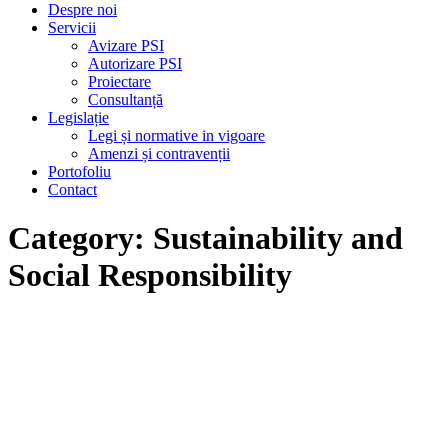
Despre noi
Servicii
Avizare PSI
Autorizare PSI
Proiectare
Consultanță
Legislație
Legi și normative in vigoare
Amenzi și contravenții
Portofoliu
Contact
Category:
Sustainability and
Social Responsibility