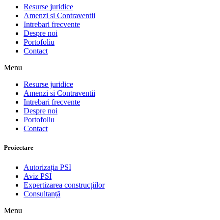
Resurse juridice
Amenzi si Contraventii
Intrebari frecvente
Despre noi
Portofoliu
Contact
Menu
Resurse juridice
Amenzi si Contraventii
Intrebari frecvente
Despre noi
Portofoliu
Contact
Proiectare
Autorizația PSI
Aviz PSI
Expertizarea construcțiilor
Consultanță
Menu