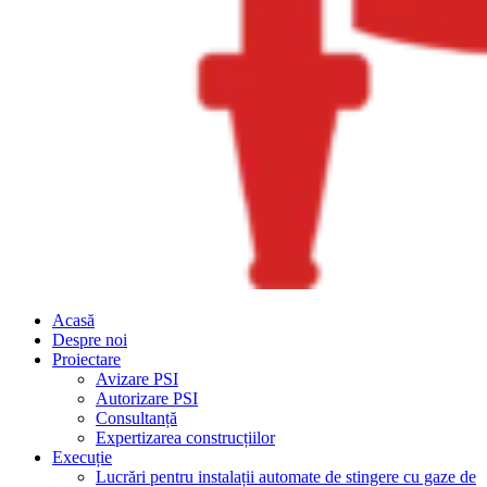
Acasă
Despre noi
Proiectare
Avizare PSI
Autorizare PSI
Consultanță
Expertizarea construcțiilor
Execuție
Lucrări pentru instalații automate de stingere cu gaze de