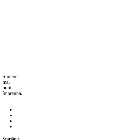
Suntem
mai
buni
împreună.
Scurtături