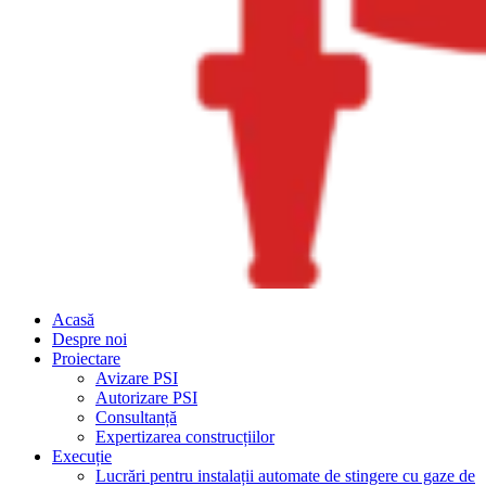
Acasă
Despre noi
Proiectare
Avizare PSI
Autorizare PSI
Consultanță
Expertizarea construcțiilor
Execuție
Lucrări pentru instalații automate de stingere cu gaze de