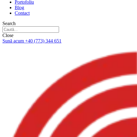
Portofoliu
Blog
Contact
Search
Close
Sună acum +40 (773) 344 651