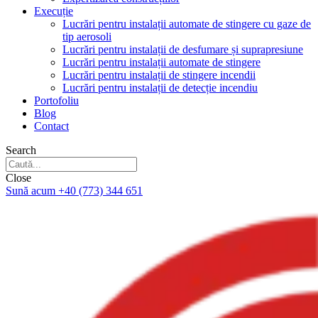
Execuție
Lucrări pentru instalații automate de stingere cu gaze de
tip aerosoli
Lucrări pentru instalații de desfumare și suprapresiune
Lucrări pentru instalații automate de stingere
Lucrări pentru instalații de stingere incendii
Lucrări pentru instalații de detecție incendiu
Portofoliu
Blog
Contact
Search
Close
Sună acum +40 (773) 344 651