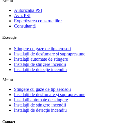
Menu
Autorizația PSI
Aviz PSI
Expertizarea construcțiilor
Consultanță
Execuție
Stingere cu gaze de tip aerosoli
Instalații de desfumare și suprapresiune
Instalații automate de stingere
Instalații de stingere incendii
Instalații de detecție incendiu
Menu
Stingere cu gaze de tip aerosoli
Instalații de desfumare și suprapresiune
Instalații automate de stingere
Instalații de stingere incendii
Instalații de detecție incendiu
Contact