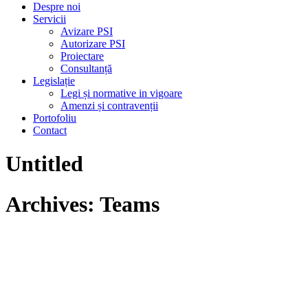
Despre noi
Servicii
Avizare PSI
Autorizare PSI
Proiectare
Consultanță
Legislație
Legi și normative in vigoare
Amenzi și contravenții
Portofoliu
Contact
Untitled
Archives:
Teams