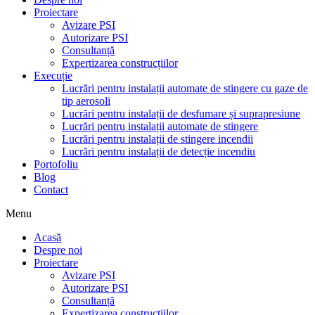
Proiectare
Avizare PSI
Autorizare PSI
Consultanță
Expertizarea construcțiilor
Execuție
Lucrări pentru instalații automate de stingere cu gaze de
tip aerosoli
Lucrări pentru instalații de desfumare și suprapresiune
Lucrări pentru instalații automate de stingere
Lucrări pentru instalații de stingere incendii
Lucrări pentru instalații de detecție incendiu
Portofoliu
Blog
Contact
Menu
Acasă
Despre noi
Proiectare
Avizare PSI
Autorizare PSI
Consultanță
Expertizarea construcțiilor