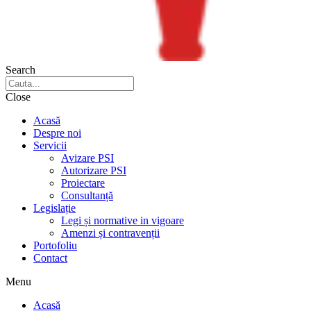
Search
Close
Acasă
Despre noi
Servicii
Avizare PSI
Autorizare PSI
Proiectare
Consultanță
Legislație
Legi și normative in vigoare
Amenzi și contravenții
Portofoliu
Contact
Menu
Acasă