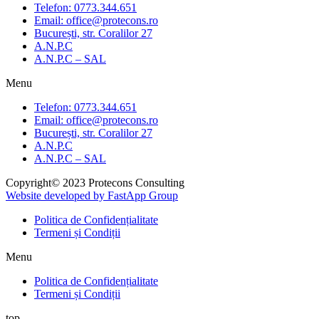
Telefon: 0773.344.651
Email: office@protecons.ro
București, str. Coralilor 27
A.N.P.C
A.N.P.C – SAL
Menu
Telefon: 0773.344.651
Email: office@protecons.ro
București, str. Coralilor 27
A.N.P.C
A.N.P.C – SAL
Copyright© 2023 Protecons Consulting
Website developed by FastApp Group
Politica de Confidențialitate
Termeni și Condiții
Menu
Politica de Confidențialitate
Termeni și Condiții
top